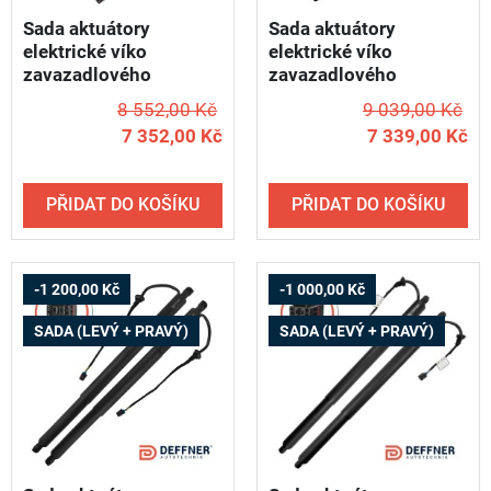
Sada aktuátory
Sada aktuátory
elektrické víko
elektrické víko
zavazadlového
zavazadlového
prostoru AUDI A5 /
prostoru AUDI A7 /
8 552,00 Kč
9 039,00 Kč
2016-2024 - DEFFNER
2011-2017 - DEFFNER
7 352,00 Kč
7 339,00 Kč
T12 (levý + pravý)
T99 (levý + pravý)
PŘIDAT DO KOŠÍKU
PŘIDAT DO KOŠÍKU
-1 200,00 Kč
-1 000,00 Kč
SADA (LEVÝ + PRAVÝ)
SADA (LEVÝ + PRAVÝ)