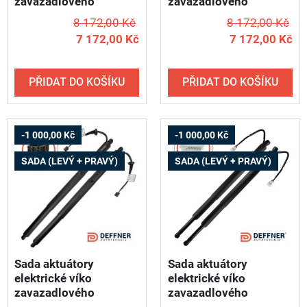
zavazadlového
zavazadlového
prostoru AUDI Q5 /
prostoru AUDI Q5
8 172,00 Kč
8 172,00 Kč
2016-2023 - DEFFNER
Sportback / od roku
7 172,00 Kč
7 172,00 Kč
S02 (levý + pravý)
2021 - DEFFNER S80
(levý + pravý)
PŘIDAT DO KOŠÍKU
PŘIDAT DO KOŠÍKU
-1 000,00 Kč
-1 000,00 Kč
SADA (LEVÝ + PRAVÝ)
SADA (LEVÝ + PRAVÝ)
Sada aktuátory
Sada aktuátory
elektrické víko
elektrické víko
zavazadlového
zavazadlového