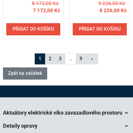
prostoru AUDI Q8 / od
prostoru BMW 3 series
8 172,00 Kč
9 226,00 Kč
roku 2018 - DEFFNER
Touring / od roku 2019
7 172,00 Kč
8 226,00 Kč
S81 (levý + pravý)
- DEFFNER U01 (levý +
pravý)
PŘIDAT DO KOŠÍKU
PŘIDAT DO KOŠÍKU
Další
1
2
3
…
9
keyboard_arrow_right
Zpět na začátek

Aktuátory elektrické víko zavazadlového prostoru

Detaily opravy