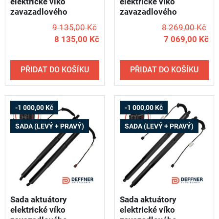
elektrické víko
elektrické víko
zavazadlového
zavazadlového
prostoru AUDI e-tron
prostoru AUDI Q3 /
9 135,00 Kč
8 269,00 Kč
Q4 / od roku 2022 -
2018-2024 - DEFFNER
8 135,00 Kč
7 069,00 Kč
DEFFNER U23 (levý +
T06 (levý + pravý)
pravý)
PŘIDAT DO KOŠÍKU
PŘIDAT DO KOŠÍKU
-1 000,00 Kč
-1 000,00 Kč
SADA (LEVÝ + PRAVÝ)
SADA (LEVÝ + PRAVÝ)
Sada aktuátory
Sada aktuátory
elektrické víko
elektrické víko