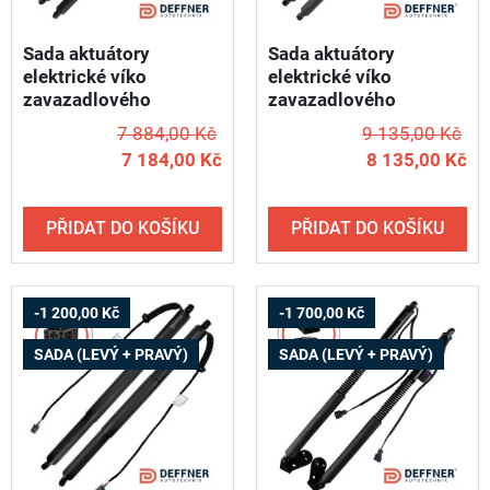
Sada aktuátory
Sada aktuátory
elektrické víko
elektrické víko
zavazadlového
zavazadlového
prostoru ALFA ROMEO
prostoru AUDI A3
7 884,00 Kč
9 135,00 Kč
Stelvio / 2017-2025 -
Sportback / 2020 -
7 184,00 Kč
8 135,00 Kč
DEFFNER T20 (levý +
2021 DEFFNER U12
pravý)
(levý + pravý)
PŘIDAT DO KOŠÍKU
PŘIDAT DO KOŠÍKU
-1 200,00 Kč
-1 700,00 Kč
SADA (LEVÝ + PRAVÝ)
SADA (LEVÝ + PRAVÝ)