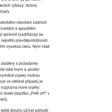
erzích výbavy: Active,
rsary.
matického otevírání zadních
é zvedání a spouštění
í správně (zadrhávají se,
s největší pravděpodobností
velmi vysokou cenu. Nyní však
u sladěny s požadavky
íte také horní a spodní
po výměně vzpěry mohou
li ve většině případů je
 rozpozná nové vzpěry.
 dveře (tlačítko „PHR off“ v
ení).
 ještě dlouho užívat pohodlí