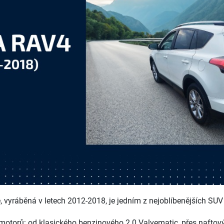
 vyráběná v letech 2012-2018, je jedním z nejoblíbenějších SUV
y motorů: od klasického benzinového 2.0 Valvematic, přes naftov