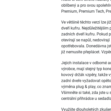
oblíbený a pro svou spolehli
Premium, Premium Tech, Prem
Ve většině těchto verzí lze 
dveří kufru. Nejdůležitějším
zadních dveří kufru. Pokud p
otevírají se napůl, nedovír
opotřebovala. Donedávna jste
již nemusíte přeplácet. Vzp
Jejich instalace v odborné 
výrobce, mají stejný typ kon
kovový držák vzpěry, takže
zadní dveře vyžadovat opěto
výměna plug & play, co znam
Všimněte si také, zda jste 
centrální přihrádce u sedadl
Využijte dlouholetých zkušen