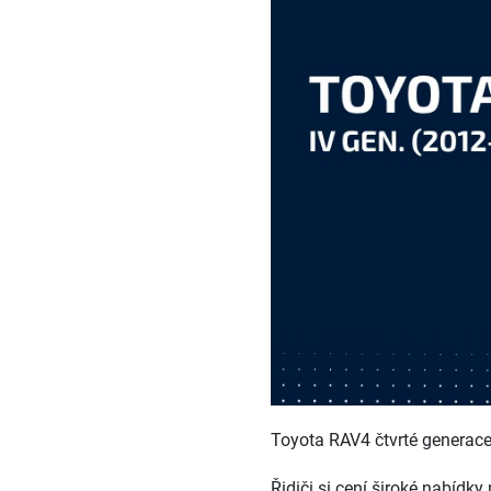
Toyota RAV4 čtvrté generace,
Řidiči si cení široké nabídk