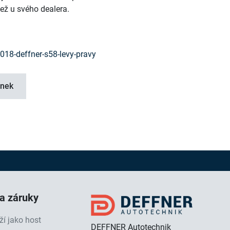
ež u svého dealera.
2018-deffner-s58-levy-pravy
ánek
 a záruky
ží jako host
DEFFNER Autotechnik