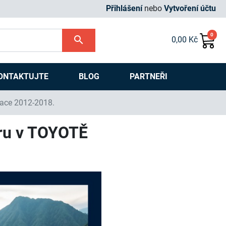
Přihlášení
nebo
Vytvoření účtu
0
search
0,00 Kč
ONTAKTUJTE
BLOG
PARTNEŘI
race 2012-2018.
fru v TOYOTĚ