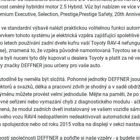
vost ceněný hybridní motor 2.5 Hybrid. Vůz byl nabízen ve více v
ium Executive, Selection, Prestige,Prestige Safety, 20th Annive
již ve standardní výbavě nalézt praktickou volitelnou funkci auto
 prvkem tohoto systému je elektrická vzpěra zajišťující spolehliv
o letech používání zadní dveře kufru vaší Toyoty RAV-4 nefunguj
ají se), znamená to, že vzpěra původně namontovaná Toyotou se 
 byli nuceni tyto díly kupovat u dealera Toyoty a platit za ně 
ěry značky DEFFNER jsou určeny pro vaše auto.
autodílně by neměla být složitá. Pohonné jednotky DEFFNER jso
ektorů a svazků, délka a pracovní zdvih je shodný a v sadě obdrž
 výměnu můžete provést velmi jednoduše. Mějte na paměti, že 
vné seřízení nebo vymazání chyb z diagnostického modulu - ačko
ená, že modul zadních dveří instalovaný ve vašem vozidle sám
u svého vozu RAV4 nedopatřením nedeaktivovali automatické zadní
a spolujezdce nebo od roku 2015 volba na displeji v sekci nastav
ostí společnosti DEFFNER a pořiďte si naše vzpěry - a budete si