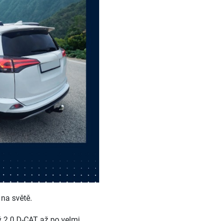
 na světě.
ý 2.0 D-CAT až po velmi