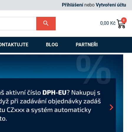
Přihlášení
nebo
Vytvoření účtu
0
search
0,00 Kč
ONTAKTUJTE
BLOG
PARTNEŘI
