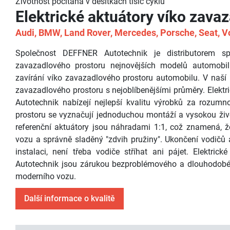
Životnost počítaná v desítkách tisíc cyklů
Elektrické aktuátory víko zava
Audi, BMW, Land Rover, Mercedes, Porsche, Seat, V
Společnost DEFFNER Autotechnik je distributorem spo
zavazadlového prostoru nejnovějších modelů automobilů
zavírání víko zavazadlového prostoru automobilu. V naší n
zavazadlového prostoru s nejoblíbenějšími průměry. Elekt
Autotechnik nabízejí nejlepší kvalitu výrobků za rozumn
prostoru se vyznačují jednoduchou montáží a vysokou životn
referenční aktuátory jsou náhradami 1:1, což znamená, ž
vozu a správně sladěný "zdvih pružiny". Ukončení vodičů 
instalaci, není třeba vodiče stříhat ani pájet. Elektr
Autotechnik jsou zárukou bezproblémového a dlouhodobéh
moderního vozu.
Další informace o kvalitě