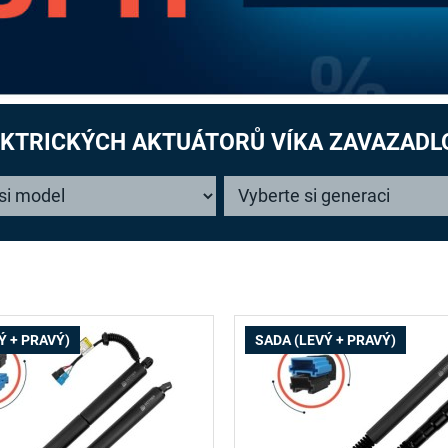
EKTRICKÝCH AKTUÁTORŮ VÍKA ZAVAZAD
Ý + PRAVÝ)
SADA (LEVÝ + PRAVÝ)