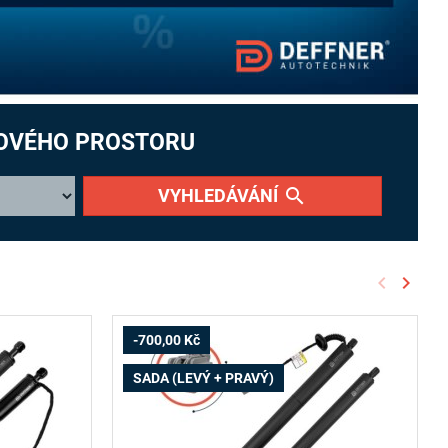
LOVÉHO PROSTORU
search
VYHLEDÁVÁNÍ
keyboard_arrow_left
keyboard_arrow_right
Předchoz
Další
-700,00 Kč
SADA (LEVÝ + PRAVÝ)