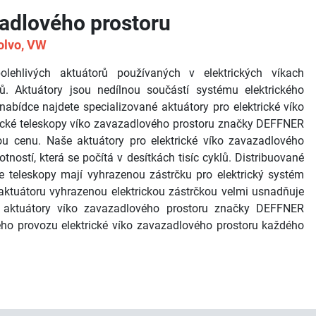
zadlového prostoru
olvo, VW
lehlivých aktuátorů používaných v elektrických víkach
. Aktuátory jsou nedílnou součástí systému elektrického
abídce najdete specializované aktuátory pro elektrické víko
rické teleskopy víko zavazadlového prostoru značky DEFFNER
ou cenu. Naše aktuátory pro elektrické víko zavazadlového
ostí, která se počítá v desítkách tisíc cyklů. Distribuované
e teleskopy mají vyhrazenou zástrčku pro elektrický systém
aktuátoru vyhrazenou elektrickou zástrčkou velmi usnadňuje
ické aktuátory víko zavazadlového prostoru značky DEFFNER
o provozu elektrické víko zavazadlového prostoru každého