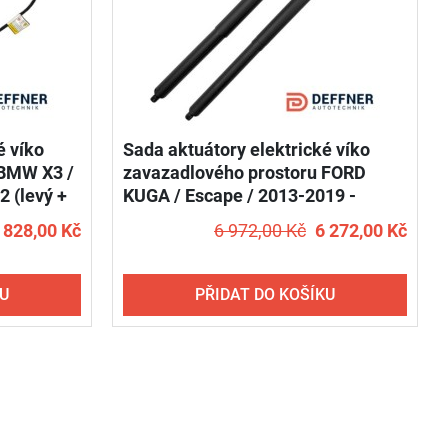
é víko
Sada aktuátory elektrické víko
 BMW X3 /
zavazadlového prostoru FORD
 (levý +
KUGA / Escape / 2013-2019 -
DEFFNER S21 (levý + pravý)
 828,00 Kč
6 972,00 Kč
6 272,00 Kč
KU
PŘIDAT DO KOŠÍKU