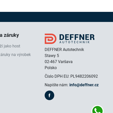
 a záruky
ží jako host
DEFFNER Autotechnik
záruky na výrobek
Stawy 5
02-467 Varšava
Polsko
Číslo DPH EU: PL9482206092
Napište nám:
info@deffner.cz
Facebook